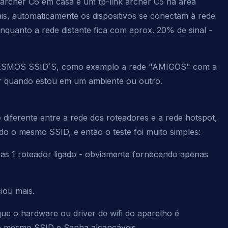
 archer C6 em casa e um tp-link archer C5 na área
s, automaticamente os dispositivos se conectam à rede
(enquanto a rede distante fica com aprox. 20% de sinal -
OS SSID´S, como exemplo a rede "AMIGOS" com a
r quando estou em um ambiente ou outro.
 diferente entre a rede dos roteadores e a rede hotspot,
do o mesmo SSID, e então o teste foi muito simples:
enas 1 roteador ligado - obviamente fornecendo apenas
iou mais.
que o hardware ou driver de wifi do aparelho é
do mesmo SSID e Senha alcançáveis.