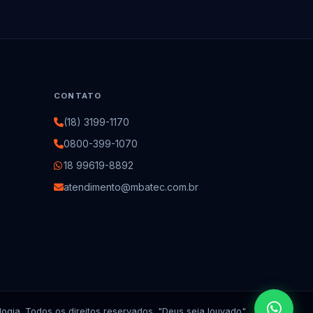
CONTATO
(18) 3199-1170
0800-399-1070
18 99619-8892
atendimento@mbatec.com.br
gia. Todos os direitos reservados. "Deus seja louvado"