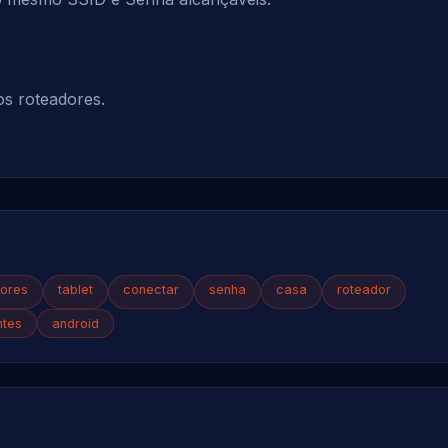
os roteadores.
dores
tablet
conectar
senha
casa
roteador
ntes
android